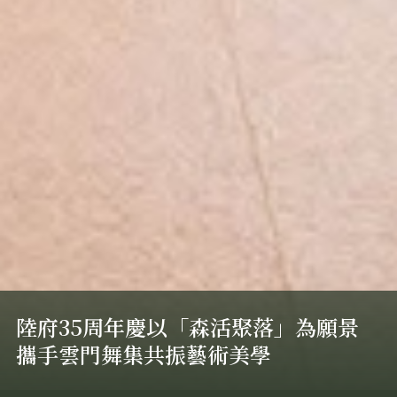
陸府35周年慶以「森活聚落」為願景
攜手雲門舞集共振藝術美學