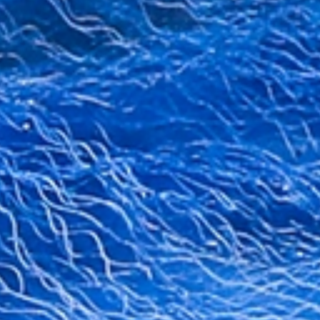
活力
靜謐品味
訂製生活