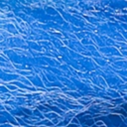
企業介紹
ABOUT
美好理願
陸府健社
大事紀要
菁英
品牌價值
CORE VALUES
生機建築
永續服務
質感樂活
陸府基金會
FOUNDATION
關於陸府基金會
最新消息
美學活動
陸府新訊
NEWS
全部訊息
美學鑑賞
國際展覽
用心