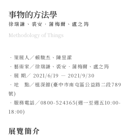
聯絡我們
事物的方法學
陸府新訊
徐瑞謙、裘安‧蒲梅爾、盧之筠
NEWS
Methodology of Things
全部訊息
經典豐藏
美學鑑賞
PROJECT
．策展人／賴駿杰、陳昱潔
國際展覽
新案鑑賞
．藝術家／徐瑞謙、
裘安‧蒲梅爾
、盧之筠
特約商家
．展 期／ 2021/6/19 — 2021/9/30
用心服務
經典築績
STORE
．地 點／植深館(臺中市南屯區公益路二段789
媒體報導
全部商家
號)
聯絡我們
饗樂派對
．服務電話／0800-524365(週一至週五10:00-
CONTACT
18:00)
舒心療癒
線上留言
健康活力
展覽簡介