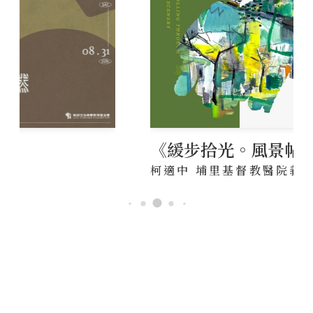
《緩步拾光。風景帖》
柯適中 埔里基督教醫院義賣個展