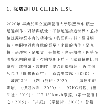
1. 徐瑞謙JUI CHIEN HSU
2020年 畢業於國立臺灣藝術大學雕塑學系 碩士
透過創作、對話與感受，不停地連接這世界，並持
續挖掘物質本身的精神性。物質與材料，經碰觸
後，喚醒物質與身體的質量，來回的構作，是直
接、是親密、是現實、是抽離，也是陌生，似乎在
喚醒未明的意識，帶點模糊矛盾。也試圖藉由比例
拿捏，或揭露、或開啟，隱約的擾動著。
近年個
展包含「斷句裡踩空」（真善美畫廊，2020）、
「坡度13%」（路由藝術，2020）、「這層中的
那層」（伊通公園，2020）、「97KG飛毯」(福
利社，2019)、「17-131km/h摩擦」(索卡藝術中
心，2019)、「共振」（槩藝術，2018)。
曾獲