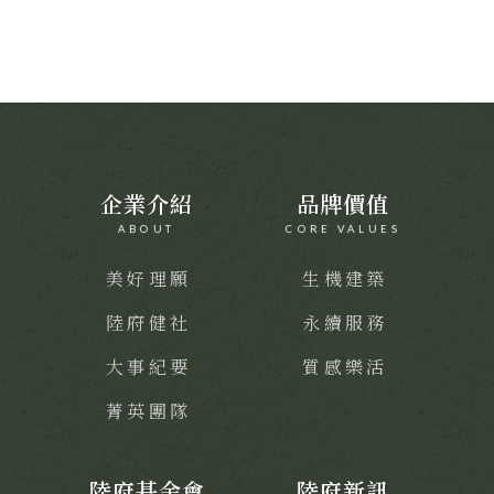
企業介紹
品牌價值
ABOUT
CORE VALUES
美好理願
生機建築
陸府健社
永續服務
大事紀要
質感樂活
菁英團隊
陸府基金會
陸府新訊