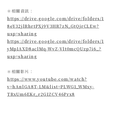
＊相關資訊：
https://drive.google.com/drive/folders/1
8eY32jlRhrtPXj9V3HR7zN_GtQjrCLEw?
usp=sharing
https://drive.google.com/drive/folders/1
yMp1AXD8aclMq-WvZ-Vlt0mcQUzp7i6_?
usp=sharing
＊相關影片：
https://www.youtube.com/watch?
v=hAnlGA8T-LM&list=PLWG1_WMxy-
TRxUm6EKr_r2G1ZCV46Prx8