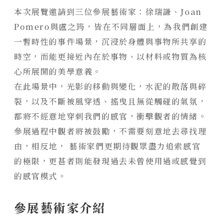
靜謐品味
本次展覽邀請到三位參展藝術家：徐瑞謙、Joan
訂製生活
Pomero與盧之筠，皆在不同層面上，為我們創建
一暫時性的事件場景，沉浸於身體與事物所共享的
時空，而能更接近內在於事物、以材料或物質為核
心所展開的美學意義。
在此場景中，光影的移動與變化，水泥的散落與碎
裂，以及不斷被風穿透、搖曳且無從觸碰的氣氛，
都將不經意地穿刺我們的感官，衝擊觀者的情緒。
參展過程中觀者將被鼓勵，不需要刻意地去尋找理
由，相反地， 藝術家們更期待觀眾盡力追索感官
的極限，更甚者則能發現過去未曾使用過或感覺到
的感官模式。
參展藝術家介紹