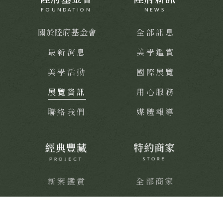
FOUNDATION
NEWS
關於陸府基金會
全部訊息
最新消息
美學鑑賞
美學活動
國際展覽
展覽資訊
用心服務
聯絡我們
媒體報導
經典豐藏
特約商家
PROJECT
STORE
新案鑑賞
全部商家
經典築績
饗樂派對
舒心療癒