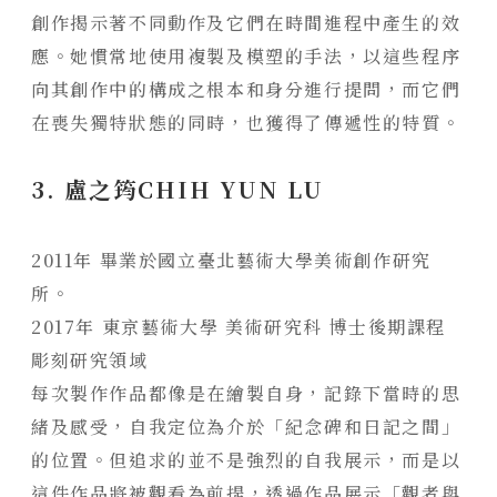
創作揭示著不同動作及它們在時間進程中產生的效
應。她慣常地使用複製及模塑的手法，以這些程序
向其創作中的構成之根本和身分進行提問，而它們
在喪失獨特狀態的同時，也獲得了傳遞性的特質。
3.
盧之筠CHIH YUN LU
2011
年
畢業於國立臺北藝術大學美術創作研究
所。
2017
年
東京藝術大學
美術研究科
博士後期課程
彫刻研究領域
每次製作作品都像是在繪製自身，記錄下當時的思
緒及感受，自我定位為介於「紀念碑和日記之間」
的位置。但追求的並不是強烈的自我展示，而是以
這件作品將被觀看為前提，透過作品展示「觀者與