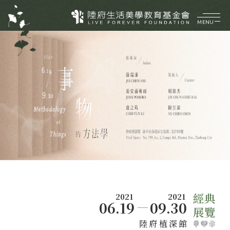
MENU
企業介紹
ABOUT
美好理願
品牌價值
陸府健社
CORE VALUES
大事紀要
生機建築
陸府基金會
菁英團隊
永續服務
FOUNDATION
質感樂活
關於陸府基金會
最新消息
美學活動
2021
2021
06.19
09.30
展覽資訊
陸府植深館