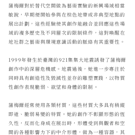
蒲梅爾對於替代空間做為藝術實驗的新興場域相當
敏銳，早期便開始參與在棕色地帶或非典型地點的
展出計劃，這些經驗使其創作能融合並回應這些場
域的複多歷史及不同層次的限制條件，這對喚醒在
地社群之藝術與環境意識活動的脈絡有其重要性。
1999
年發生於臺灣的
921
集集大地震誘發了蒲梅爾
創作中的深層危機感。地震過後，她進一步專注於
同時具有創造性及毀滅性並存的雕塑實踐，以物質
性創作表現脆弱、欲望和身體的限制。
蒲梅爾經常使用各類材質，這些材質大多具有稍縱
即逝、脆弱易變的特質。她的創作不彰顯形態的恆
久性，反而化身成在展出時，形體受到與觀者和空
間的各種影響力下的中介形體，做為一種容器，其