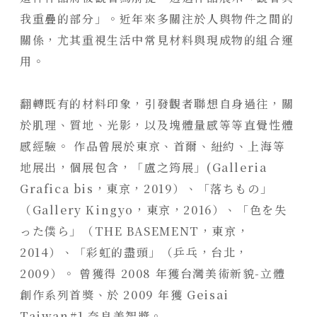
我重疊的部分」。近年來多關注於人與物件之間的
關係，尤其重視生活中常見材料與現成物的組合運
用。
翻轉既有的材料印象，引發觀者聯想自身過往，關
於肌理、質地、光影，以及塊體量感等等直覺性體
感經驗。
作品曾展於東京、首爾、紐約、上海等
地展出，個展包含，「盧之筠展」
(Galleria
Grafica bis
，東京，
2019
）、「落ちもの」
（
Gallery Kingyo
，東京，
2016
）、「色を失
った僕ら」（
THE BASEMENT
，東京，
2014
）、「彩虹的盡頭」（乒乓，台北，
2009
）。
曾獲得
2008
年獲台灣美術新貌
-
立體
創作系列首獎、於
2009
年獲
Geisai
Taiwan#1
奈良美智獎。