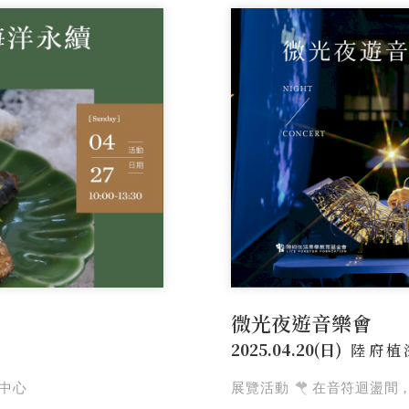
活力
靜謐品味
訂製生活
微光夜遊音樂會
2025.04.20(日)
陸府植
計中心
展覽活動
在音符迴盪間