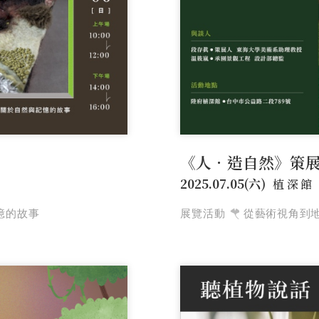
《人．造自然》策
2025.07.05(六)
植深館
憶的故事
展覽活動
從藝術視角到