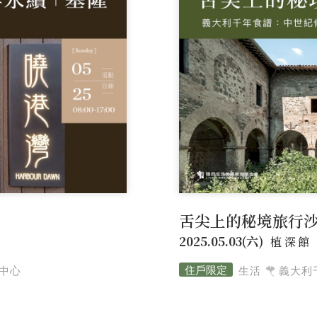
團隊
展覽資訊
聯絡我們
舌尖上的秘境旅行
2025.05.03(六)
植深館
計中心
生活
義大利
服務
媒體報導