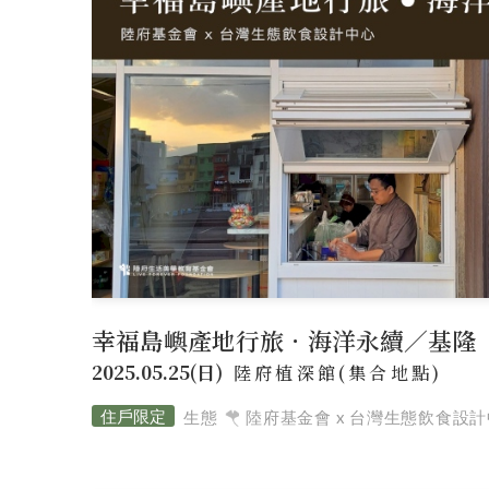
企業介紹
ABOUT
美好理願
陸府健社
大事紀要
菁英
品牌價值
CORE VALUES
生機建築
永續服務
質感樂活
陸府基金會
FOUNDATION
關於陸府基金會
最新消息
美學活動
幸福島嶼產地行旅．海洋永續／基隆
陸府新訊
2025.05.25(日)
陸府植深館(集合地點)
NEWS
生態
陸府基金會 x 台灣生態飲食設
全部訊息
美學鑑賞
國際展覽
用心
經典豐藏
PROJECT