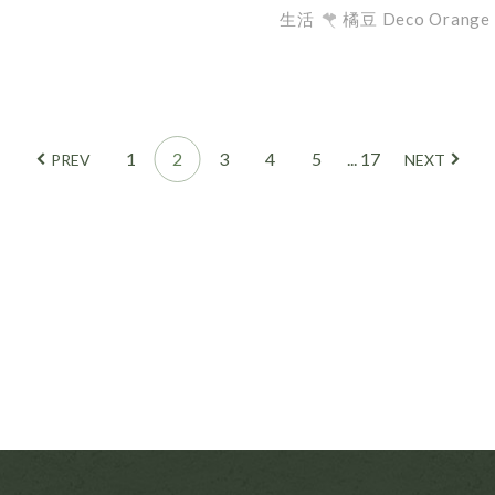
生活
橘豆 Deco Orange
1
2
3
4
5
... 17
PREV
NEXT