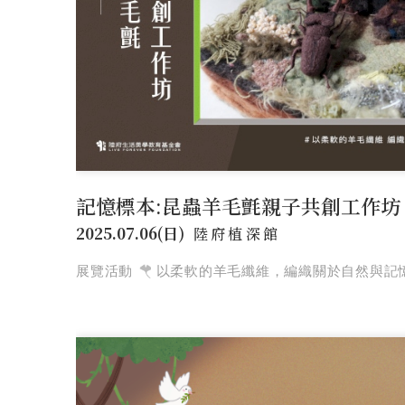
記憶標本:昆蟲羊毛氈親子共創工作坊
2025.07.06(日)
陸府植深館
展覽活動
以柔軟的羊毛纖維，編織關於自然與記