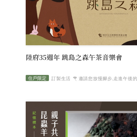
陸府35週年 跳島之森午茶音樂會
訂製生活
邀請您放慢腳步,走進午後