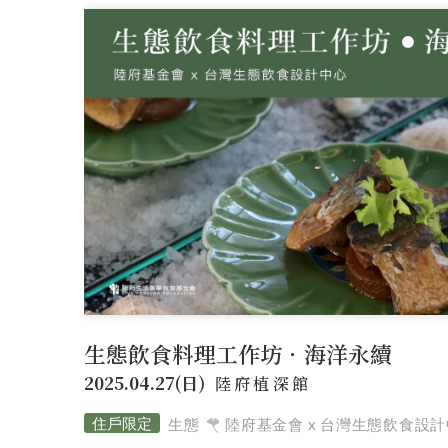
新案鑑賞
經典築績
特約商家
STORE
全部商家
饗樂派對
舒心療癒
健康
聯絡我們
CONTACT
線上留言
生態飲食料理工作坊．海洋永續
2025.04.27(日)
陸府植深館
生態
陸府基金會 x 台灣生態飲食設