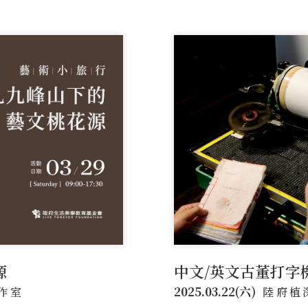
源
中文/英文古董打字
2025.03.22(六)
作室
陸府植