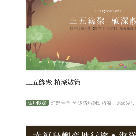
三五緣聚 植深散策
訂製生活
邀請您到訪植深，悠然漫步