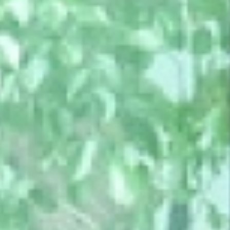
靜謐品味
訂製生活