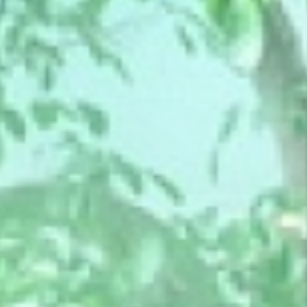
聯絡我們
國際展覽
用心服務
媒體報導
經典豐藏
PROJECT
新案鑑賞
特約商家
經典築績
STORE
全部商家
聯絡我們
饗樂派對
CONTACT
舒心療癒
線上留言
健康活力