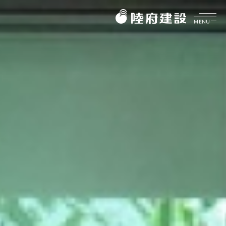
MENU
企業介紹
ABOUT
美好理願
品牌價值
陸府健社
CORE VALUES
大事紀要
生機建築
陸府基金會
菁英團隊
永續服務
FOUNDATION
質感樂活
關於陸府基金會
陸府新訊
最新消息
NEWS
美學活動
全部訊息
展覽資訊
美學鑑賞