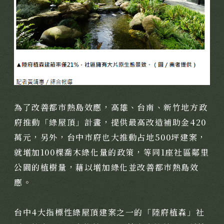
聯絡我們
國際展覽
用心服務
媒體報導
經典豐藏
PROJECT
為了改善都市熱島效應，高雄、台南、新竹地方政
新案鑑賞
特約商家
府推動「綠屋頂」計畫，提供最高改造補助金420
經典築績
STORE
萬元，另外，台中市府也大推動占地500坪建案，
全部商家
就增加100棵喬木綠化量的政策，等同1座社區鄰里
聯絡我們
公園的植樹量，藉以增加綠化並改善都市熱島效
饗樂派對
CONTACT
應。
舒心療癒
線上留言
健康活力
台中4大指標性綠屋頂建案之一的「陸府植森」社