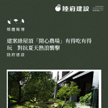
MENU
企業介紹
ABOUT
媒體報導
美好理願
品牌價值
建案綠屋頂「開心農場」有得吃有得
陸府健社
CORE VALUES
玩 對抗夏天熱浪襲擊
大事紀要
生機建築
陸府建設
陸府基金會
菁英團隊
永續服務
FOUNDATION
質感樂活
關於陸府基金會
陸府新訊
最新消息
NEWS
美學活動
全部訊息
展覽資訊
美學鑑賞