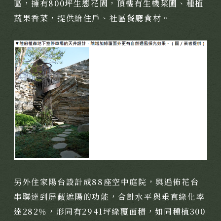
區，擁有800坪生態花園，頂樓有生機菜圃、種植
靜謐品味
蔬果香菜，提供給住戶、社區餐廳食材。
訂製生活
另外住家陽台設計成88座空中庭院，與遍佈花台
串聯達到屏蔽遮陽的功能，合計水平與垂直綠化率
達282％，形同有2941坪綠覆面積，如同種植300