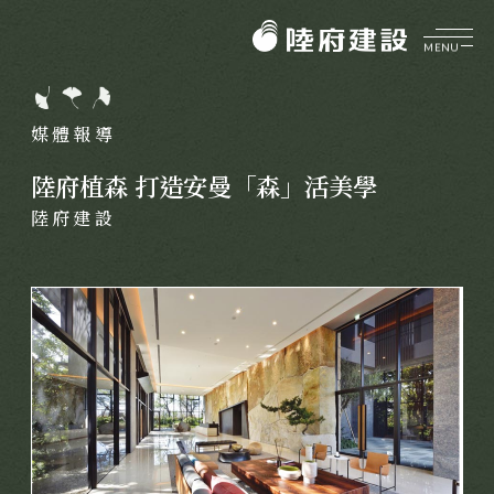
MENU
企業介紹
ABOUT
媒體報導
美好理願
品牌價值
陸府植森 打造安曼「森」活美學
陸府健社
CORE VALUES
陸府建設
大事紀要
生機建築
陸府基金會
菁英團隊
永續服務
FOUNDATION
質感樂活
關於陸府基金會
陸府新訊
最新消息
NEWS
美學活動
全部訊息
展覽資訊
美學鑑賞