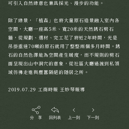
靜謐品味
可引入自然綠意也兼具採光、漫步的功能。
訂製生活
除了綠景，「植森」也將大量原石造景融入室內各
空間，大廳一座高5米、寬20米的天然銹石劈石
牆，從規劃、選材、完工花了將近2年時間，光是
吊掛重達70噸的原石就用了整整兩個多月時間。銹
石的自然色澤能為空間產生暖度，而不規則的劈石
面呈現出山中洞穴的意象，從社區大廳過渡到私領
域彷彿走進與塵囂隔絕的隱居之所。
2019.07.29 工商時報 王妙琴報導
分 享
回列表
上一則
下一則