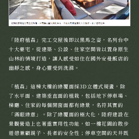
聯絡我們
國際展覽
用心服務
媒體報導
「陸府植森」完工交屋後即以黑馬之姿，名列台中
經典豐藏
十大豪宅，從建築、公設、住家空間皆以置身原生
PROJECT
山林的情境打造，讓人感受如住在國外安曼飯店的
新案鑑賞
幽靜之感，身心靈受到洗滌。
特約商家
經典築績
STORE
「植森」這棟大樓的綠覆面採3D立體式規畫，除
全部商家
了水平面、建築垂直面的植栽，包括地下停車場、
聯絡我們
饗樂派對
梯廳、住家的每個開窗面都有綠景，名符其實的
CONTACT
「滿眼綠意」。除了綠覆面的極大化，陸府建設在
舒心療癒
線上留言
景觀營造上也著重實用性功能，如一樓花園的散步
健康活力
遊憩兼顧親子、長者的安全性；停車空間的天井既