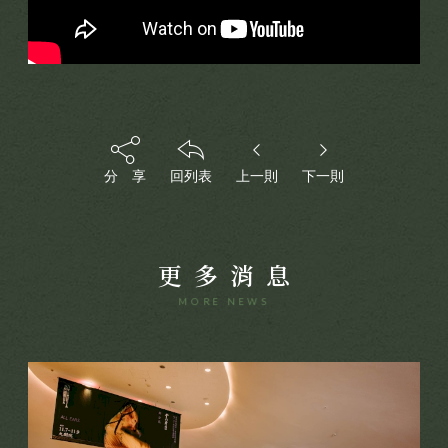
聯絡我們
國際展覽
用心服務
媒體報導
經典豐藏
分 享
回列表
上一則
下一則
PROJECT
新案鑑賞
特約商家
經典築績
STORE
更多消息
全部商家
MORE NEWS
聯絡我們
饗樂派對
CONTACT
舒心療癒
線上留言
健康活力