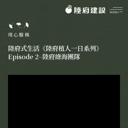
MENU
企業介紹
ABOUT
用心服務
美好理願
品牌價值
陸府式生活《陸府植人一日系列》
陸府健社
CORE VALUES
Episode 2–陸府綠海團隊
大事紀要
生機建築
陸府基金會
菁英團隊
永續服務
FOUNDATION
質感樂活
關於陸府基金會
陸府新訊
最新消息
NEWS
美學活動
全部訊息
展覽資訊
美學鑑賞