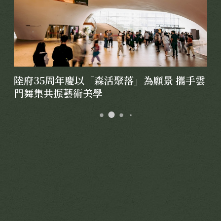
靜謐品味
訂製生活
陸府35周年慶以「森活聚落」為願景 攜手雲
門舞集共振藝術美學