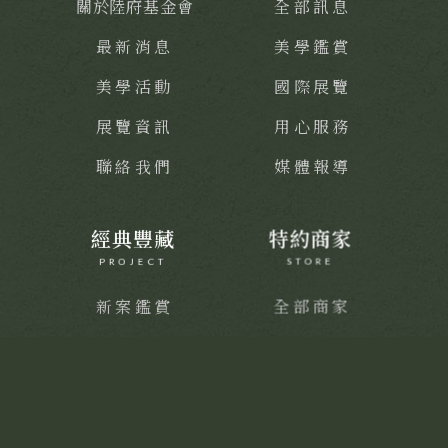
關於陸府基金會
全部訊息
最新消息
美學鑑賞
美學活動
國際展覽
展覽資訊
用心服務
聯絡我們
媒體報導
經典豐藏
特約商家
PROJECT
STORE
新案鑑賞
全部商家
經典築績
饗樂派對
舒心療癒
健康活力