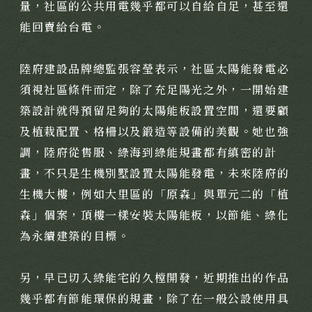
量，社區的公共用電幾乎都可以自給自足，甚至還
靜謐品味
能回賣給台電。
訂製生活
陸府建設品牌總監張容瑩表示，社區太陽能發電必
須視社區條件而定，除了充足陽光之外，一開始建
築設計就得預留足夠的太陽能板設置空間，還要顧
及植栽配置、格柵以及鍛造等設備的美觀。她也強
調，陸府從售服、綠海到綠能規畫都有縝密的計
畫，不只是生機別墅設置太陽能發電，未來陸府的
生機大樓，例如大里區的「原森」與單元二的「植
森」個案，頂樓一樣安裝太陽能板，以節能、綠化
為永續建築的目標。
另，早已切入綠能宅的久樘開發，近期推出的作品
幾乎都有節能環保的規畫，除了在一般公設使用具