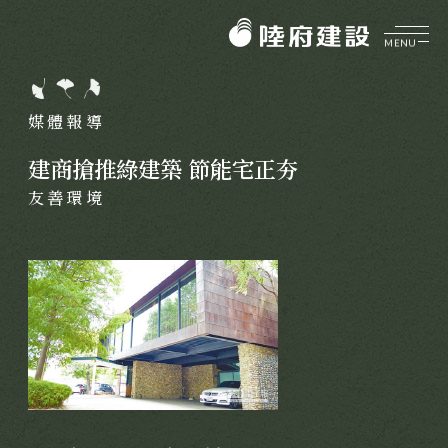
MENU
企業介紹
ABOUT
媒體報導
美好理願
品牌價值
建商搶推綠建築 節能宅正夯
陸府健社
CORE VALUES
友善環境
大事紀要
生機建築
陸府基金會
菁英團隊
永續服務
FOUNDATION
質感樂活
關於陸府基金會
陸府新訊
最新消息
NEWS
美學活動
全部訊息
展覽資訊
美學鑑賞