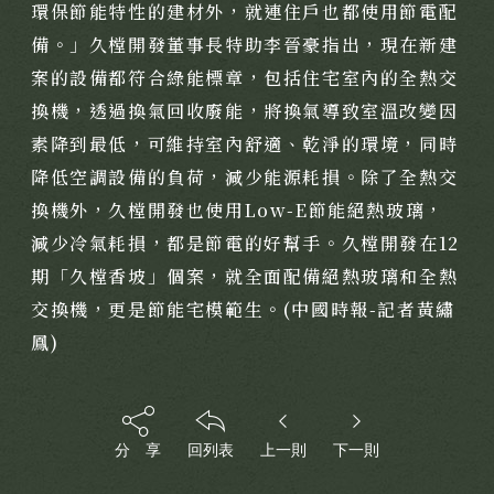
環保節能特性的建材外，就連住戶也都使用節電配
備。」久樘開發董事長特助李晉豪指出，現在新建
案的設備都符合綠能標章，包括住宅室內的全熱交
換機，透過換氣回收廢能，將換氣導致室溫改變因
素降到最低，可維持室內舒適、乾淨的環境，同時
降低空調設備的負荷，減少能源耗損。除了全熱交
換機外，久樘開發也使用Low-E節能絕熱玻璃，
減少冷氣耗損，都是節電的好幫手。久樘開發在12
期「久樘香坡」個案，就全面配備絕熱玻璃和全熱
交換機，更是節能宅模範生。(中國時報-記者黃繡
鳳)
分 享
回列表
上一則
下一則