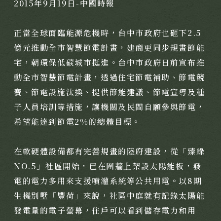
2015年9月19日-中國時報
聯絡我們
國際展覽
用心服務
正當全球面臨能源危機時，台中市政府也砸下2.5
媒體報導
億元推動全市智慧節電計畫，建商更同步規畫節能
宅，朝環保低碳城市挺進。台中市政府日前宣布推
經典豐藏
動全市智慧節電計畫，透過住宅節電補助、節電競
賽、節電設施汰換、提供節能建議、節電宣導及種
PROJECT
新案鑑賞
子人員培訓等措施，讓機關及民間自願參與節電，
特約商家
希望能達到節電2%的總體目標。
經典築績
STORE
全部商家
在軟硬體設備都有完善規畫的陸府建設，從「臻綠
聯絡我們
NO.5」社區開始，已在圍牆上架設太陽能板，發
饗樂派對
CONTACT
電的電力多用來支援噴灌系統等公共用電。以8期
舒心療癒
線上留言
生機別墅「豐荷」來說，社區中庭就有記錄太陽能
健康活力
發電量的電子螢幕，住戶可以看到儲存電力和用