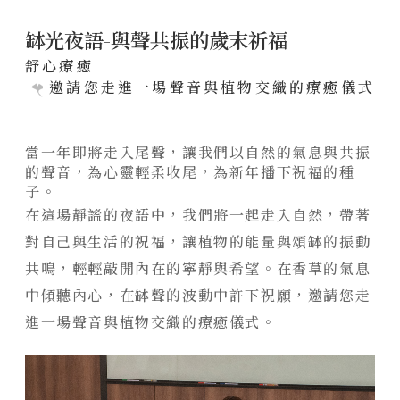
聯絡我們
缽光夜語-與聲共振的歲末祈福
陸府新訊
舒心療癒
邀請您走進一場聲音與植物交織的療癒儀式
NEWS
全部訊息
經典豐藏
當一年即將走入尾聲，讓我們以自然的氣息與共振
美學鑑賞
PROJECT
的聲音，為心靈輕柔收尾，為新年播下祝福的種
子。
國際展覽
新案鑑賞
特約商家
在這場靜謐的夜語中，我們將一起走入自然，帶著
用心服務
經典築績
STORE
對自己與生活的祝福，讓植物的能量與頌缽的振動
媒體報導
全部商家
共鳴，輕輕敲開內在的寧靜與希望。在香草的氣息
聯絡我們
中傾聽內心，在缽聲的波動中許下祝願，邀請您走
饗樂派對
CONTACT
進一場聲音與植物交織的療癒儀式。
舒心療癒
線上留言
健康活力