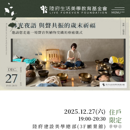
MENU
企業介紹
ABOUT
美好理願
品牌價值
陸府健社
CORE VALUES
大事紀要
生機建築
陸府基金會
菁英團隊
永續服務
FOUNDATION
質感樂活
關於陸府基金會
最新消息
2025.12.27(六)
美學活動
19:00-20:30
展覽資訊
陸府建設美學總部(3F願景館)