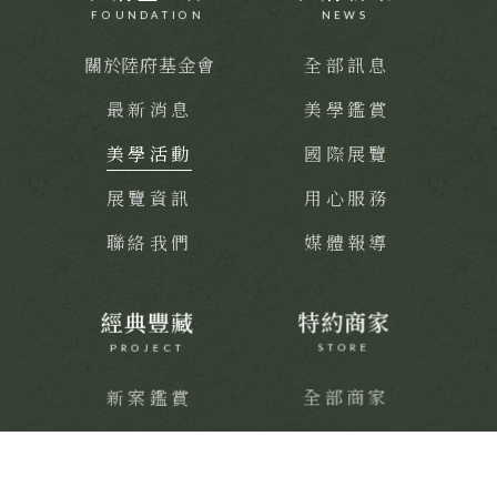
FOUNDATION
NEWS
關於陸府基金會
全部訊息
最新消息
美學鑑賞
美學活動
國際展覽
展覽資訊
用心服務
聯絡我們
媒體報導
經典豐藏
特約商家
PROJECT
STORE
新案鑑賞
全部商家
經典築績
饗樂派對
舒心療癒