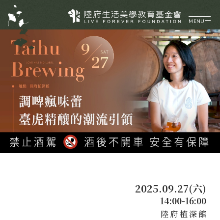
MENU
企業介紹
ABOUT
美好理願
品牌價值
陸府健社
CORE VALUES
大事紀要
生機建築
陸府基金會
菁英團隊
永續服務
FOUNDATION
質感樂活
關於陸府基金會
最新消息
2025.09.27(六)
美學活動
14:00-16:00
展覽資訊
陸府植深館