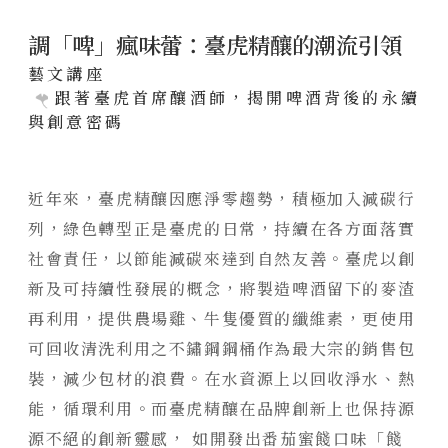
聯絡我們
調「啤」瘋味蕾：臺虎精釀的潮流引領
陸府新訊
藝文講座
跟著臺虎首席釀酒師，揭開啤酒背後的永續
NEWS
與創意密碼
全部訊息
經典豐藏
美學鑑賞
PROJECT
近年來，臺虎精釀因應淨零趨勢，積極加入減碳行
國際展覽
新案鑑賞
列，綠色轉型正是臺虎的日常，持續在各方面落實
特約商家
用心服務
經典築績
社會責任，以節能減碳來達到自然友善。臺虎以創
STORE
新及可持續性發展的概念，將製造啤酒留下的麥渣
媒體報導
全部商家
聯絡我們
再利用，提供農場雞、牛隻優質的纖維素，更使用
饗樂派對
可回收清洗利用之不鏽鋼鋼桶作為最大宗的銷售包
CONTACT
舒心療癒
線上留言
裝，減少包材的浪費。在水資源上以回收淨水、熱
能，循環利用。而臺虎精釀在品牌創新上也保持源
健康活力
源不絕的創新靈感， 如開發出番茄蜜餞口味「餞