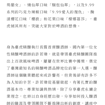
靜謐品味
男醋女」、燒仙草口味「騷包仙草」，以及9.99
訂製生活
系列的巧克力辣椒口味「9.99愛人的復仇」、醃
漬櫻花口味「櫻浪」和花果口味「檬娜荔莎」，臺
虎傾其所有，突破大家對於啤酒的想像。
身為臺虎精釀執行長暨首席釀酒師、國內第一位女
性精釀啤酒師的許若瑋，就是帶領臺虎精釀團隊推
出上百款風味啤酒，屢屢在世界比賽中獲獎，奠定
了臺灣最知名的精釀啤酒品牌地位的第一人選。釀
酒師這個職業聽起來或許響亮，但背後卻有許多不
為人知的辛苦。許若瑋從基層做起，有著扎實的釀
酒基本功、專業知識與熱情，除了分享臺虎永續企
業理念，也將以自身經歷出發，分享如何投入釀酒
師的職涯及帶領團隊不斷推陳出新的創意，講座中