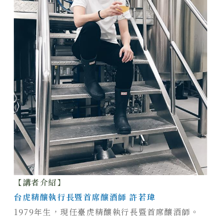
【講者介紹】
台虎精釀執行長暨首席釀酒師 許若瑋
1979年生，現任臺虎精釀執行長暨首席釀酒師。