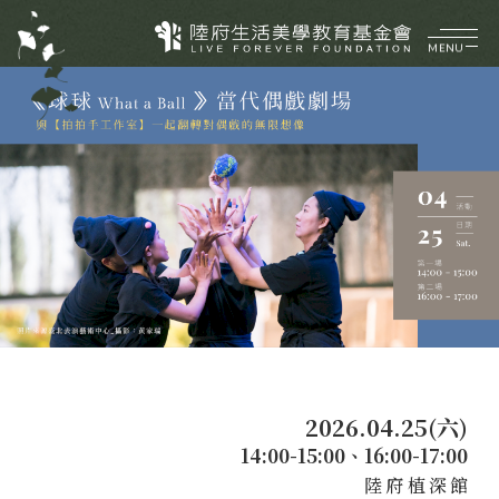
MENU
企業介紹
ABOUT
美好理願
品牌價值
陸府健社
CORE VALUES
大事紀要
生機建築
陸府基金會
菁英團隊
永續服務
FOUNDATION
質感樂活
關於陸府基金會
最新消息
2026.04.25(六)
美學活動
14:00-15:00、16:00-17:00
展覽資訊
陸府植深館