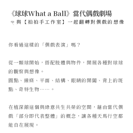
聯絡我們
《球球What a Ball》當代偶戲劇場
陸府新訊
與【拍拍手工作室】一起翻轉對偶戲的想像
NEWS
全部訊息
你看過這樣的「偶戲表演」嗎？
經典豐藏
美學鑑賞
PROJECT
從一顆球開始，搭配肢體與物件，開展各種對球球
國際展覽
新案鑑賞
特約商家
的觀察與想像。
用心服務
經典築績
STORE
圓點、線條、平面、結構、眼睛的開闔、背上的斑
媒體報導
全部商家
點、奇特生物⋯⋯。
聯絡我們
饗樂派對
CONTACT
在植深館這個與綠意共生共榮的空間，藉由當代偶
舒心療癒
線上留言
戲「部分即代表整體」的概念，讓各種天馬行空都
健康活力
能自在展現。